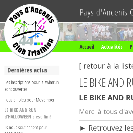
Pays d'Ancenis 
Accueil
Actualités
P
[
retour à la list
Dernières actus
LE BIKE AND R
Les inscriptions pour le swimrun
sont ouvertes
LE BIKE AND R
Tous en bleu pour Movember
Merci à tous d'avo
LE BIKE AND RUN
d'HALLOWEEN c'est fini!
► Retrouvez le
Ils nous soutiennent pour