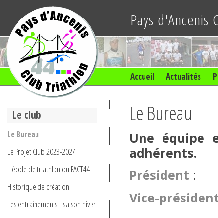
Pays d'Ancenis 
Accueil
Actualités
P
Le Bureau
Le club
Le Bureau
Une équipe e
adhérents.
Le Projet Club 2023-2027
L'école de triathlon du PACT44
Président
: 
Historique de création
Vice-pré
siden
Les entraînements - saison hiver