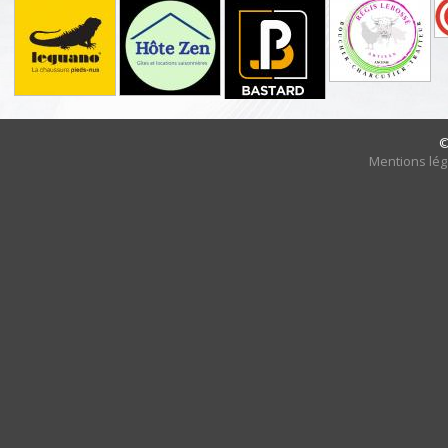
©
Mentions lég